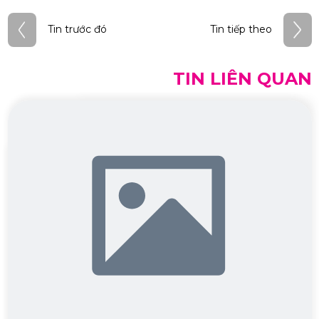
Điều
Tin trước đó
Tin tiếp theo
hướng
bài
TIN LIÊN QUAN
viết