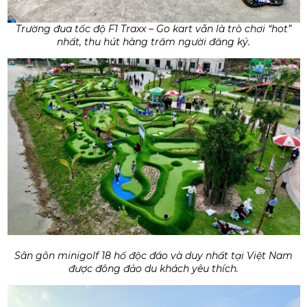
Trường đua tốc độ F1 Traxx – Go kart vẫn là trò chơi “hot”
nhất, thu hút hàng trăm người đăng ký.
Sân gôn minigolf 18 hố độc đáo và duy nhất tại Việt Nam
được đông đảo du khách yêu thích.