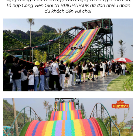
Tổ hợp Công viên Giải trí BRIGHTPARK đã đón nhiều đoàn
du khách đến vui chơi