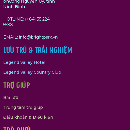
phường Nguyễn Uý, tỉnh
Ninh Bình
HOTLINE: (+84) 35 224
5588
EMAIL: info@brightpark.vn
LƯU TRÚ & TRẢI NGHIỆM
Legend Valley Hotel
Legend Valley Country Club
TRỢ GIÚP
Bản đồ
Trung tâm trợ giúp
Điều khoản & Điều kiện
TRÒ CHƠI